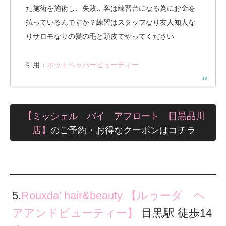
た施術を施術し、失敗…客は練習台になる為にお金を
払っているんですか？練習はスタッフなり友人知人な
りサロモなりの髪の毛と頭皮でやってください
引用：
ホットペッパービューティー
【ミッシェル バイ アフロート 目黒品川
店】
のご予約・お得なクーポンはコチラ
5.
Rouxda’ hair&beauty 【ルゥーダ ヘ
アアンドビューティー】
目黒駅 徒歩14