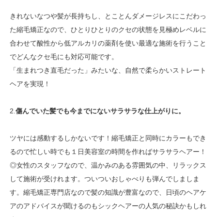
きれないなつや髪が長持ちし、とことんダメージレスにこだわっ
た縮毛矯正なので、ひとりひとりのクセの状態を見極めレベルに
合わせて酸性から低アルカリの薬剤を使い最適な施術を行うこと
でどんなクセ毛にも対応可能です。
「生まれつき直毛だった」みたいな、自然で柔らかいストレート
ヘアを実現！
2.
傷んでいた髪でも今までにないサラサラな仕上がりに。
ツヤには感動するしかないです！縮毛矯正と同時にカラーもでき
るので忙しい時でも１日美容室の時間を作ればサラサラヘアー！
◎女性のスタッフなので、温かみのある雰囲気の中、リラックス
して施術が受けれます。ついついおしゃべりも弾んでしましま
す。縮毛矯正専門店なので髪の知識が豊富なので、日頃のヘアケ
アのアドバイスが聞けるのもシックヘアーの人気の秘訣かもしれ