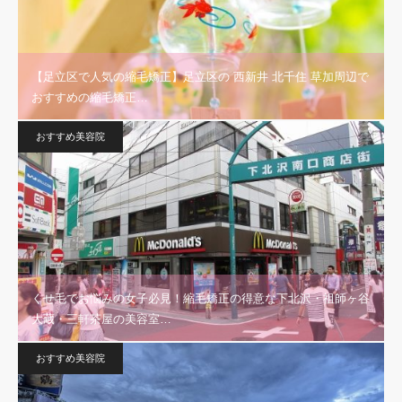
【足立区で人気の縮毛矯正】足立区の 西新井 北千住 草加周辺で
おすすめの縮毛矯正…
おすすめ美容院
くせ毛でお悩みの女子必見！縮毛矯正の得意な下北沢・祖師ヶ谷
大蔵・三軒茶屋の美容室…
おすすめ美容院