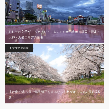
おしゃれ女子がこっそりやってる？！くせ毛改善！福岡・博多・
天神・大名エリアの縮毛…
おすすめ美容院
【岩倉 北名古屋で縮毛矯正をするなら】私がオススメの美容室5
選！