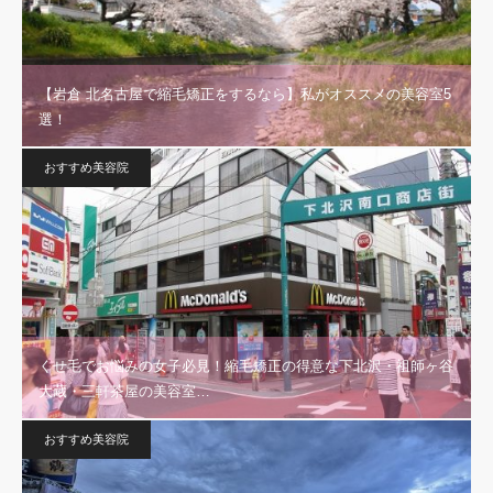
【岩倉 北名古屋で縮毛矯正をするなら】私がオススメの美容室5
選！
おすすめ美容院
くせ毛でお悩みの女子必見！縮毛矯正の得意な下北沢・祖師ヶ谷
大蔵・三軒茶屋の美容室…
おすすめ美容院