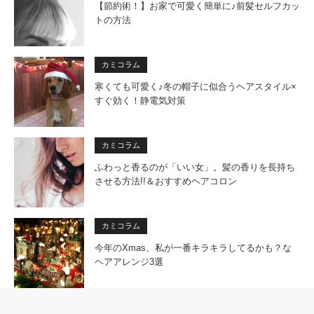
【節約術！】お家で可愛く簡単に♪前髪セルフカッ
トの方法
カミコラム
寒くても可愛く♪冬の帽子に似合うヘアスタイル×
すぐ効く！静電気対策
カミコラム
ふわっと香るのが「いい女」。髪の香りを長持ち
させる方法!!＆おすすめヘアコロン
カミコラム
今年のXmas、私が一番キラキラしてるかも？な
ヘアアレンジ3選