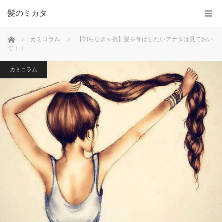
髪のミカタ
ホーム
カミコラム
【知らなきゃ損】髪を伸ばしたいアナタは見ておい
て！！
カミコラム