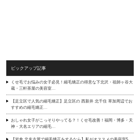
ピックアップ記事
くせ毛でお悩みの女子必見！縮毛矯正の得意な下北沢・祖師ヶ谷大
蔵・三軒茶屋の美容室…
【足立区で人気の縮毛矯正】足立区の 西新井 北千住 草加周辺でお
すすめの縮毛矯正…
おしゃれ女子がこっそりやってる？！くせ毛改善！福岡・博多・天
神・大名エリアの縮毛…
【岩倉 北名古屋で縮毛矯正をするなら】私がオススメの美容室5