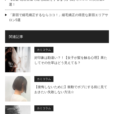
選！
「新宿で縮毛矯正するならココ！」縮毛矯正の得意な新宿エリアサ
ロン5選
関連記事
カミコラム
好印象は勘違い？！【女子が髪を触る心理】果た
してその仕草はどう見えてる？
カミコラム
【後悔しないために】衝動でボブにする前に見て
おきたい失敗しない方法☆
カミコラム